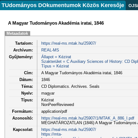
TUdományos DOkumentumok Közös Keresője
OJS
A Magyar Tudományos Akadémia iratai, 1846
Metaadatok
Tartalom:
https://real-ms.mtak.hu/25907/
Archívum:
REAL-MS
Gyűjtemény:
Állapot = Kézirat
Szakterület = C Auxiliary Sciences of History: CD Dip
Típus = Kézirat
Cím:
A Magyar Tudományos Akadémia iratai, 1846
Dátum:
1846
Téma:
CD Diplomatics. Archives. Seals
Nyelv:
magyar
Típus:
Kézirat
NonPeerReviewed
Formátum:
application/pdf
Azonosító:
https://real-ms.mtak.hu/25907/1/MTAK_A_886_I.pdf
MEGHATÁROZATLAN (1846) A Magyar Tudományos Akad
Kapcsolat:
https://real-ms.mtak.hu/25907/
https://mta-