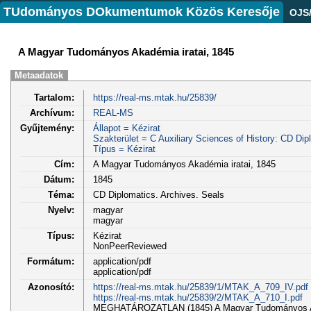
TUdományos DOkumentumok Közös Keresője
OJS
A Magyar Tudományos Akadémia iratai, 1845
Metaadatok
Tartalom:
https://real-ms.mtak.hu/25839/
Archívum:
REAL-MS
Gyűjtemény:
Állapot = Kézirat
Szakterület = C Auxiliary Sciences of History: CD Dip
Típus = Kézirat
Cím:
A Magyar Tudományos Akadémia iratai, 1845
Dátum:
1845
Téma:
CD Diplomatics. Archives. Seals
Nyelv:
magyar
magyar
Típus:
Kézirat
NonPeerReviewed
Formátum:
application/pdf
application/pdf
Azonosító:
https://real-ms.mtak.hu/25839/1/MTAK_A_709_IV.pdf
https://real-ms.mtak.hu/25839/2/MTAK_A_710_I.pdf
MEGHATÁROZATLAN (1845) A Magyar Tudományos Akad