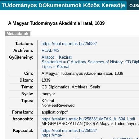
TUdományos DOkumentumok Közös Keresője
OJS
A Magyar Tudományos Akadémia iratai, 1839
Metaadatok
Tartalom:
https://real-ms.mtak.hu/25833/
Archívum:
REAL-MS
Gyűjtemény:
Állapot = Kézirat
Szakterület = C Auxiliary Sciences of History: CD Dip
Típus = Kézirat
Cím:
A Magyar Tudományos Akadémia iratai, 1839
Dátum:
1839
Téma:
CD Diplomatics. Archives. Seals
Nyelv:
magyar
Típus:
Kézirat
NonPeerReviewed
Formátum:
application/pdf
Azonosító:
https://real-ms.mtak.hu/25833/1/MTAK_A_694_I.pdf
MEGHATÁROZATLAN (1839) A Magyar Tudományos Akad
Kapcsolat:
https://real-ms.mtak.hu/25833/
https://mta-