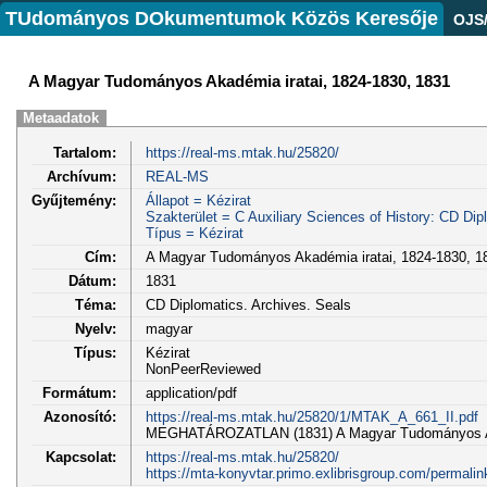
TUdományos DOkumentumok Közös Keresője
OJS
A Magyar Tudományos Akadémia iratai, 1824-1830, 1831
Metaadatok
Tartalom:
https://real-ms.mtak.hu/25820/
Archívum:
REAL-MS
Gyűjtemény:
Állapot = Kézirat
Szakterület = C Auxiliary Sciences of History: CD Dip
Típus = Kézirat
Cím:
A Magyar Tudományos Akadémia iratai, 1824-1830, 1
Dátum:
1831
Téma:
CD Diplomatics. Archives. Seals
Nyelv:
magyar
Típus:
Kézirat
NonPeerReviewed
Formátum:
application/pdf
Azonosító:
https://real-ms.mtak.hu/25820/1/MTAK_A_661_II.pdf
MEGHATÁROZATLAN (1831) A Magyar Tudományos Akadé
Kapcsolat:
https://real-ms.mtak.hu/25820/
https://mta-konyvtar.primo.exlibrisgroup.com/perm