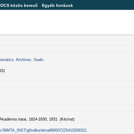
/OCS közös kereső
Egyéb források
lomatics. Archives. Seals
831
mia iratai, 1824-1830, 1831. (Kézirat)
alink/36MTA_INST/g0vdbo/alma990007225410209321