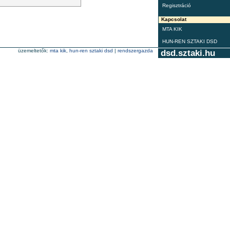
Regisztráció
Kapcsolat
MTA KIK
HUN-REN SZTAKI DSD
üzemeltetők:
mta kik
,
hun-ren sztaki dsd
|
rendszergazda
dsd.sztaki.hu