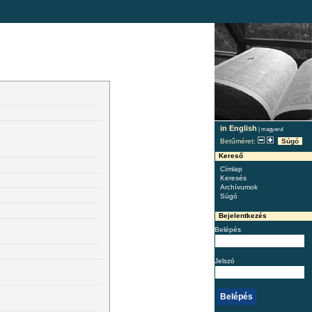
in English
|
magyarul
Betűméret:
Súgó
Kereső
Címlap
Keresés
Archívumok
Súgó
Bejelentkezés
Belépés
Jelszó