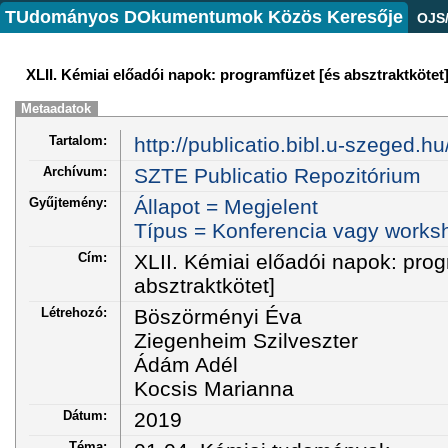
TUdományos DOkumentumok Közös Keresője
OJS
XLII. Kémiai előadói napok: programfüzet [és absztraktkötet
Metaadatok
Tartalom:
http://publicatio.bibl.u-szeged.h
Archívum:
SZTE Publicatio Repozitórium
Gyűjtemény:
Állapot = Megjelent
Típus = Konferencia vagy works
Cím:
XLII. Kémiai előadói napok: prog
absztraktkötet]
Létrehozó:
Böszörményi Éva
Ziegenheim Szilveszter
Ádám Adél
Kocsis Marianna
Dátum:
2019
Téma: