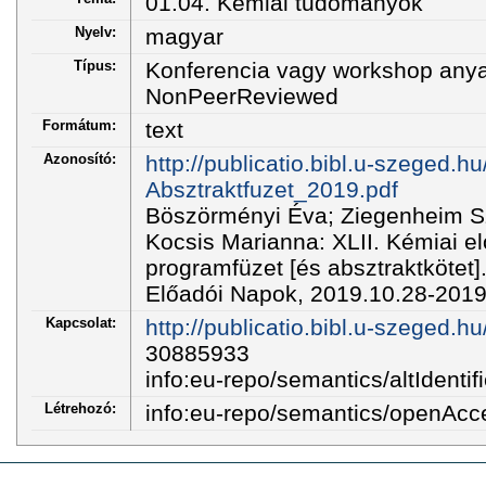
01.04. Kémiai tudományok
Nyelv:
magyar
Típus:
Konferencia vagy workshop any
NonPeerReviewed
Formátum:
text
Azonosító:
http://publicatio.bibl.u-szeged.
Absztraktfuzet_2019.pdf
Böszörményi Éva; Ziegenheim Sz
Kocsis Marianna: XLII. Kémiai e
programfüzet [és absztraktkötet].
Előadói Napok, 2019.10.28-2019
Kapcsolat:
http://publicatio.bibl.u-szeged.h
30885933
info:eu-repo/semantics/altIdentifi
Létrehozó:
info:eu-repo/semantics/openAcc