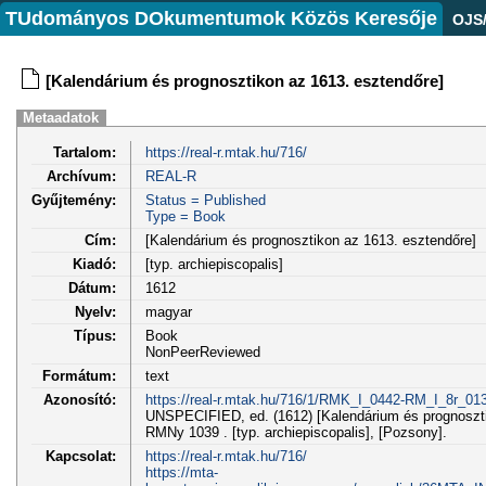
TUdományos DOkumentumok Közös Keresője
OJS
[Kalendárium és prognosztikon az 1613. esztendőre]
Metaadatok
Tartalom:
https://real-r.mtak.hu/716/
Archívum:
REAL-R
Gyűjtemény:
Status = Published
Type = Book
Cím:
[Kalendárium és prognosztikon az 1613. esztendőre]
Kiadó:
[typ. archiepiscopalis]
Dátum:
1612
Nyelv:
magyar
Típus:
Book
NonPeerReviewed
Formátum:
text
Azonosító:
https://real-r.mtak.hu/716/1/RMK_I_0442-RM_I_8r_013
UNSPECIFIED, ed. (1612) [Kalendárium és prognoszti
RMNy 1039 . [typ. archiepiscopalis], [Pozsony].
Kapcsolat:
https://real-r.mtak.hu/716/
https://mta-