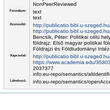
NonPeerReviewed
Formátum:
text
text
Azonosító:
http://publicatio.bibl.u-szeged.
http://publicatio.bibl.u-szeged
Bencsik, Péter: Politikai célú h
földrajz: Első magyar politikai 
Földrajzi és Földtudományi Inté
Kapcsolat:
http://publicatio.bibl.u-szeged.h
https://www.academia.edu/3
2037377
info:eu-repo/semantics/altIdentifi
Létrehozó:
info:eu-repo/semantics/openAcc