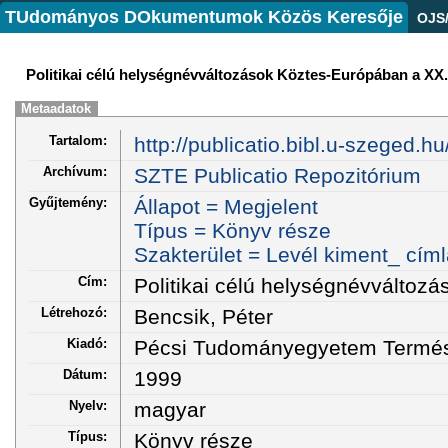
TUdományos DOkumentumok Közös Keresője
OJS
Politikai célú helységnévváltozások Köztes-Európában a XX
Metaadatok
Tartalom:
http://publicatio.bibl.u-szeged.h
Archívum:
SZTE Publicatio Repozitórium
Gyűjtemény:
Állapot = Megjelent
Típus = Könyv része
Szakterület = Levél kiment_ cím
Cím:
Politikai célú helységnévválto
Létrehozó:
Bencsik, Péter
Kiadó:
Pécsi Tudományegyetem Természe
Dátum:
1999
Nyelv:
magyar
Típus:
Könyv része