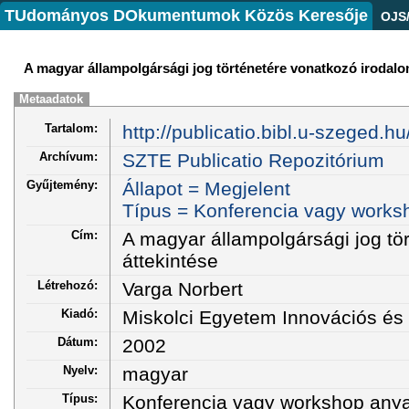
TUdományos DOkumentumok Közös Keresője
OJS
A magyar állampolgársági jog történetére vonatkozó irodalo
Metaadatok
Tartalom:
http://publicatio.bibl.u-szeged.h
Archívum:
SZTE Publicatio Repozitórium
Gyűjtemény:
Állapot = Megjelent
Típus = Konferencia vagy works
Cím:
A magyar állampolgársági jog tö
áttekintése
Létrehozó:
Varga Norbert
Kiadó:
Miskolci Egyetem Innovációs és
Dátum:
2002
Nyelv:
magyar
Típus:
Konferencia vagy workshop any