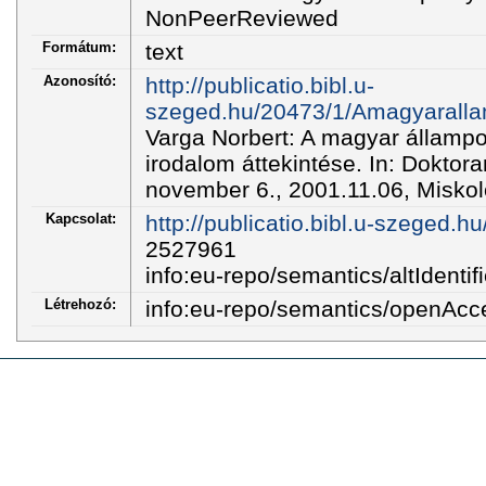
NonPeerReviewed
Formátum:
text
Azonosító:
http://publicatio.bibl.u-
szeged.hu/20473/1/Amagyarallam
Varga Norbert: A magyar állampo
irodalom áttekintése. In: Doktor
november 6., 2001.11.06, Miskol
Kapcsolat:
http://publicatio.bibl.u-szeged.h
2527961
info:eu-repo/semantics/altIdentifi
Létrehozó:
info:eu-repo/semantics/openAcc