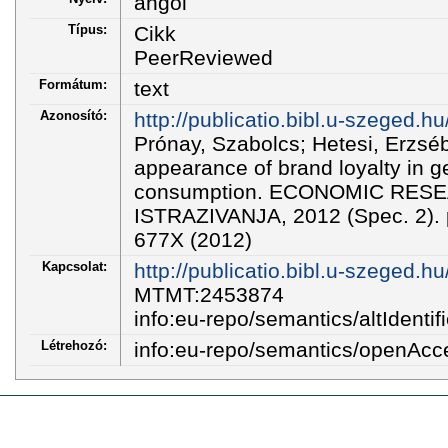
angol
Típus:
Cikk
PeerReviewed
Formátum:
text
Azonosító:
http://publicatio.bibl.u-szeged.
Prónay, Szabolcs; Hetesi, Erzséb
appearance of brand loyalty in g
consumption. ECONOMIC RE
ISTRAZIVANJA, 2012 (Spec. 2). 
677X (2012)
Kapcsolat:
http://publicatio.bibl.u-szeged.h
MTMT:2453874
info:eu-repo/semantics/altIdentifi
Létrehozó:
info:eu-repo/semantics/openAcc