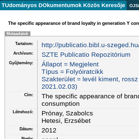
TUdományos DOkumentumok Közös Keresője
OJS
The specific appearance of brand loyalty in generation Y c
Metaadatok
Tartalom:
http://publicatio.bibl.u-szeged.h
Archívum:
SZTE Publicatio Repozitórium
Gyűjtemény:
Állapot = Megjelent
Típus = Folyóiratcikk
Szakterület = levél kiment, rossz c
2021.02.03)
Cím:
The specific appearance of brand
consumption
Létrehozó:
Prónay, Szabolcs
Hetesi, Erzsébet
Dátum:
2012
Nyelv: