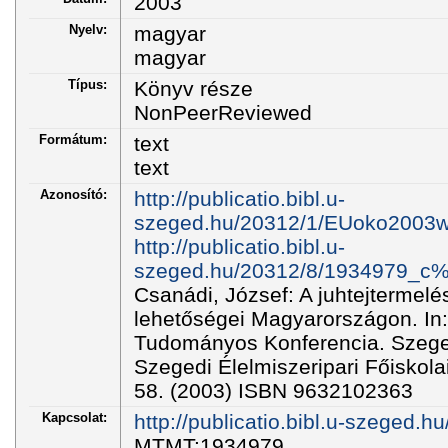
2003
Nyelv:
magyar
magyar
Típus:
Könyv része
NonPeerReviewed
Formátum:
text
text
Azonosító:
http://publicatio.bibl.u-
szeged.hu/20312/1/EUoko2003w
http://publicatio.bibl.u-
szeged.hu/20312/8/1934979_c%
Csanádi, József: A juhtejtermelé
lehetőségei Magyarországon. In:
Tudományos Konferencia. Szeg
Szegedi Élelmiszeripari Főiskola
58. (2003) ISBN 9632102363
Kapcsolat:
http://publicatio.bibl.u-szeged.h
MTMT:1934979