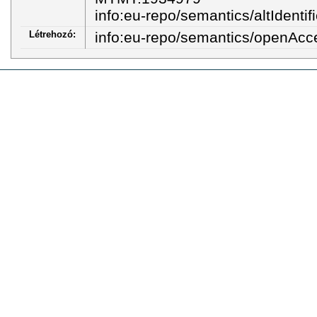
info:eu-repo/semantics/altIdentifi
Létrehozó:
info:eu-repo/semantics/openAcc