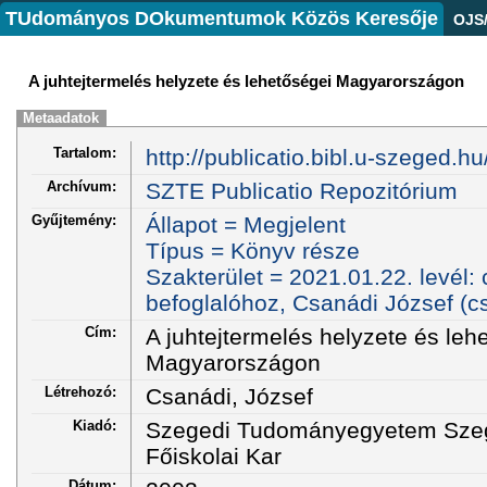
TUdományos DOkumentumok Közös Keresője
OJS
A juhtejtermelés helyzete és lehetőségei Magyarországon
Metaadatok
Tartalom:
http://publicatio.bibl.u-szeged.h
Archívum:
SZTE Publicatio Repozitórium
Gyűjtemény:
Állapot = Megjelent
Típus = Könyv része
Szakterület = 2021.01.22. levél: c
befoglalóhoz, Csanádi József (c
Cím:
A juhtejtermelés helyzete és leh
Magyarországon
Létrehozó:
Csanádi, József
Kiadó:
Szegedi Tudományegyetem Szege
Főiskolai Kar
Dátum: