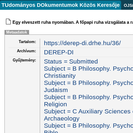
TUdományos DOkumentumok Közös Keresője
OJS
Egy elveszett ruha nyomában. A főpapi ruha vizsgálata a r
Metaadatok
Tartalom:
https://derep-di.drhe.hu/36/
Archívum:
DEREP-DI
Gyűjtemény:
Status = Submitted
Subject = B Philosophy. Psycho
Christianity
Subject = B Philosophy. Psycho
Judaism
Subject = B Philosophy. Psycho
Religion
Subject = C Auxiliary Sciences 
Archaeology
Subject = B Philosophy. Psycho
Bible