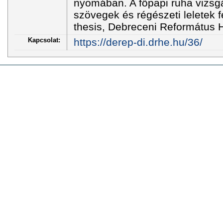
nyomában. A főpapi ruha vizsg
szövegek és régészeti leletek 
thesis, Debreceni Református 
Kapcsolat:
https://derep-di.drhe.hu/36/