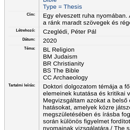
Type = Thesis
Cím:
Egy elveszett ruha nyomában. A
a ránk maradt szövegek és régé
Létrehozó:
Czeglédi, Péter Pál
Dátum:
2020
Téma:
BL Religion
BM Judaism
BR Christianity
BS The Bible
CC Archaeology
Tartalmi leírás:
Doktori dolgozatom témája a f
elemeinek kutatása és kritikai v
Megvizsgáltam azokat a belső 
hatásokat, amelyek közre játsz
megszületésében és írásba fo
során különös figyelmet fordíto
nyomainak vizsgálatára./ The su