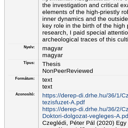
the investigation and critical e
elements of the high-priestly r
inner dynamics and the outside
key role in the birth of the high
research, I paid special attenti
archeological traces of this culti
Nyelv:
magyar
magyar
Típus:
Thesis
NonPeerReviewed
Formátum:
text
text
Azonosító:
https://derep-di.drhe.hu/36/1/C
tezisfuzet-A.pdf
https://derep-di.drhe.hu/36/2/C
Doktori-dolgozat-vegleges-A.pd
Czeglédi, Péter Pál (2020) Egy 