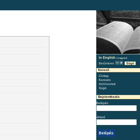
in English
|
magyarul
Betűméret:
Súgó
Kereső
Címlap
Keresés
Archívumok
Súgó
Bejelentkezés
Belépés
Jelszó