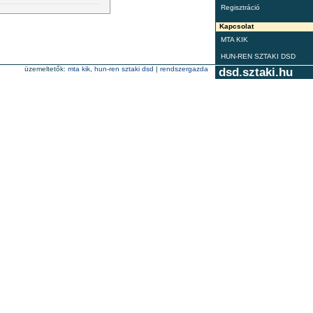
Regisztráció
Kapcsolat
MTA KIK
HUN-REN SZTAKI DSD
üzemeltetők:
mta kik
,
hun-ren sztaki dsd
|
rendszergazda
dsd.sztaki.hu