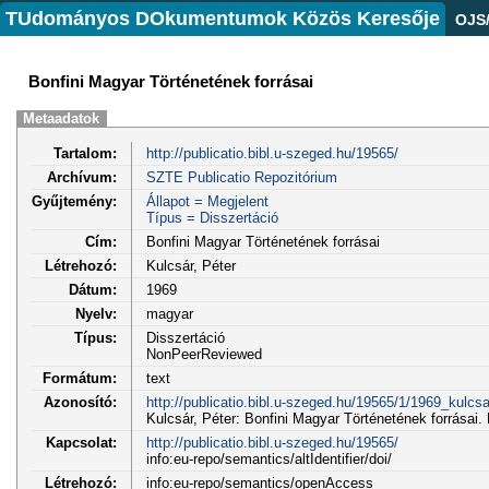
TUdományos DOkumentumok Közös Keresője
OJS
Bonfini Magyar Történetének forrásai
Metaadatok
Tartalom:
http://publicatio.bibl.u-szeged.hu/19565/
Archívum:
SZTE Publicatio Repozitórium
Gyűjtemény:
Állapot = Megjelent
Típus = Disszertáció
Cím:
Bonfini Magyar Történetének forrásai
Létrehozó:
Kulcsár, Péter
Dátum:
1969
Nyelv:
magyar
Típus:
Disszertáció
NonPeerReviewed
Formátum:
text
Azonosító:
http://publicatio.bibl.u-szeged.hu/19565/1/1969_kulcsa
Kulcsár, Péter: Bonfini Magyar Történetének forrásai
Kapcsolat:
http://publicatio.bibl.u-szeged.hu/19565/
info:eu-repo/semantics/altIdentifier/doi/
Létrehozó:
info:eu-repo/semantics/openAccess