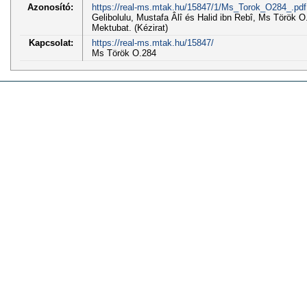
Azonosító:
https://real-ms.mtak.hu/15847/1/Ms_Torok_O284_.pdf
Gelibolulu, Mustafa Âlî és Halid ibn Rebî, Ms Török O.2
Mektubat. (Kézirat)
Kapcsolat:
https://real-ms.mtak.hu/15847/
Ms Török O.284