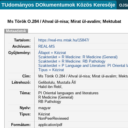
TUdományos DOkumentumok Közös Keresője
OJS
Ms Török O.284 / Ahval ül-nisa; Mirat ül-avalim; Mektubat
Metaadatok
Tartalom:
https://real-ms.mtak.hu/15847/
Archívum:
REAL-MS
Gyűjtemény:
Állapot = Kézirat
Szakterület = R Medicine: R Medicine (General)
Szakterület = R Medicine: RB Pathology
Szakterület = P Language and Literature: PI Oriental l
Típus = Kézirat
Cím:
Ms Török O.284 / Ahval ül-nisa; Mirat ül-avalim; Mekt
Létrehozó:
Gelibolulu, Mustafa Âlî
Halid ibn Rebî,
Téma:
PI Oriental languages and literatures
R Medicine (General)
RB Pathology
Nyelv:
magyar
Típus:
Kézirat
NonPeerReviewed
Formátum:
application/pdf