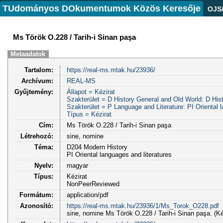
TUdományos DOkumentumok Közös Keresője
OJS
Ms Török O.228 / Tarih-i Sinan paşa
Metaadatok
Tartalom:
https://real-ms.mtak.hu/23936/
Archívum:
REAL-MS
Gyűjtemény:
Állapot = Kézirat
Szakterület = D History General and Old World: D His
Szakterület = P Language and Literature: PI Oriental l
Típus = Kézirat
Cím:
Ms Török O.228 / Tarih-i Sinan paşa
Létrehozó:
sine, nomine
Téma:
D204 Modern History
PI Oriental languages and literatures
Nyelv:
magyar
Típus:
Kézirat
NonPeerReviewed
Formátum:
application/pdf
Azonosító:
https://real-ms.mtak.hu/23936/1/Ms_Torok_O228.pdf
sine, nomine Ms Török O.228 / Tarih-i Sinan paşa. (Ké