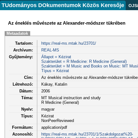
TUdományos DOkumentumok Közös Keresője
OJS
Az éneklés művészete az Alexander-módszer tükrében
Metaadatok
Tartalom:
https://real-ms.mtak.hu/23701/
Archívum:
REAL-MS
Gyűjtemény:
Állapot = Kézirat
Szakterület = R Medicine: R Medicine (General)
Szakterület = M Music and Books on Music: MT Musica
Típus = Kézirat
Cím:
Az éneklés művészete az Alexander-módszer tükrébe
Létrehozó:
Kákay, Katalin
Dátum:
2006
Téma:
MT Musical instruction and study
R Medicine (General)
Nyelv:
magyar
Típus:
Kézirat
NonPeerReviewed
Formátum:
application/pdf
Azonosító:
https://real-ms.mtak.hu/23701/1/Szakdolgozat%20-