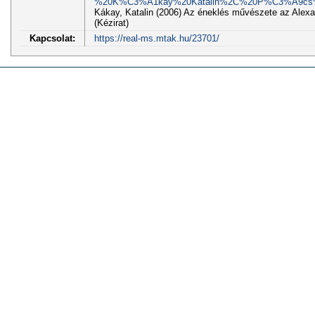
%20K%C3%A1kay%20Katalin%2C%20P%C3%A9cs%2
Kákay, Katalin (2006) Az éneklés művészete az Alexa
(Kézirat)
Kapcsolat:
https://real-ms.mtak.hu/23701/