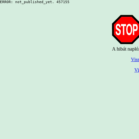
ERROR: not_published_yet. 457155
A hibát napló
Viss
Vi