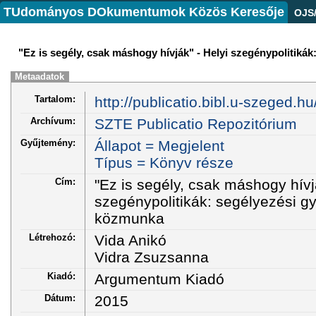
TUdományos DOkumentumok Közös Keresője
OJS
"Ez is segély, csak máshogy hívják" - Helyi szegénypolitiká
Metaadatok
Tartalom:
http://publicatio.bibl.u-szeged.h
Archívum:
SZTE Publicatio Repozitórium
Gyűjtemény:
Állapot = Megjelent
Típus = Könyv része
Cím:
"Ez is segély, csak máshogy hívjá
szegénypolitikák: segélyezési gy
közmunka
Létrehozó:
Vida Anikó
Vidra Zsuzsanna
Kiadó:
Argumentum Kiadó
Dátum:
2015