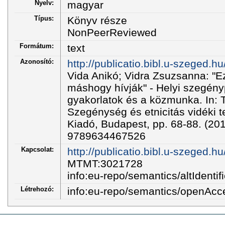
Nyelv:
magyar
Típus:
Könyv része
NonPeerReviewed
Formátum:
text
Azonosító:
http://publicatio.bibl.u-szeged.
Vida Anikó; Vidra Zsuzsanna: "Ez
máshogy hívják" - Helyi szegényp
gyakorlatok és a közmunka. In: 
Szegénység és etnicitás vidéki
Kiadó, Budapest, pp. 68-88. (20
9789634467526
Kapcsolat:
http://publicatio.bibl.u-szeged.h
MTMT:3021728
info:eu-repo/semantics/altIdentifi
Létrehozó:
info:eu-repo/semantics/openAcc