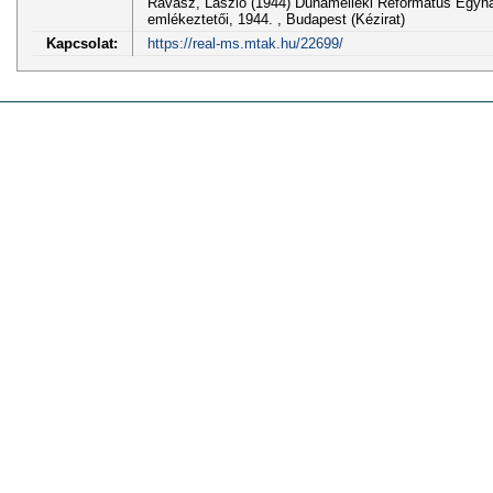
Ravasz, László (1944) Dunamelléki Református Egyhá
emlékeztetői, 1944. , Budapest (Kézirat)
Kapcsolat:
https://real-ms.mtak.hu/22699/