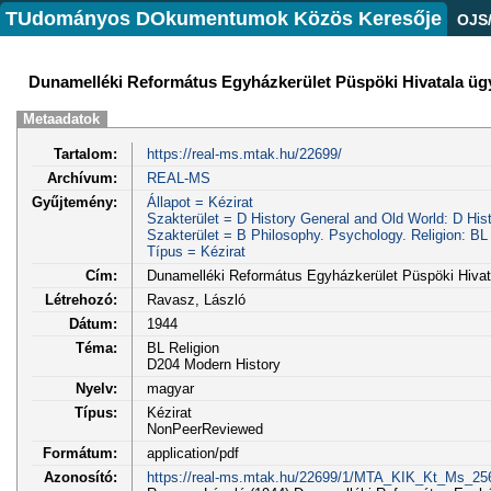
TUdományos DOkumentumok Közös Keresője
OJS
Dunamelléki Református Egyházkerület Püspöki Hivatala ügy
Metaadatok
Tartalom:
https://real-ms.mtak.hu/22699/
Archívum:
REAL-MS
Gyűjtemény:
Állapot = Kézirat
Szakterület = D History General and Old World: D His
Szakterület = B Philosophy. Psychology. Religion: BL 
Típus = Kézirat
Cím:
Dunamelléki Református Egyházkerület Püspöki Hivat
Létrehozó:
Ravasz, László
Dátum:
1944
Téma:
BL Religion
D204 Modern History
Nyelv:
magyar
Típus:
Kézirat
NonPeerReviewed
Formátum:
application/pdf
Azonosító:
https://real-ms.mtak.hu/22699/1/MTA_KIK_Kt_Ms_25