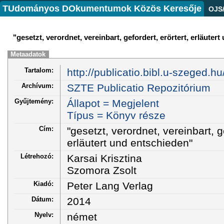
TUdományos DOkumentumok Közös Keresője
OJS
"gesetzt, verordnet, vereinbart, gefordert, erörtert, erläuter
Metaadatok
Tartalom:
http://publicatio.bibl.u-szeged.h
Archívum:
SZTE Publicatio Repozitórium
Gyűjtemény:
Állapot = Megjelent
Típus = Könyv része
Cím:
"gesetzt, verordnet, vereinbart, ge
erläutert und entschieden"
Létrehozó:
Karsai Krisztina
Szomora Zsolt
Kiadó:
Peter Lang Verlag
Dátum:
2014
Nyelv:
német