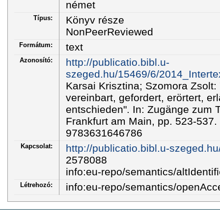
német
Típus:
Könyv része
NonPeerReviewed
Formátum:
text
Azonosító:
http://publicatio.bibl.u-
szeged.hu/15469/6/2014_Intertext
Karsai Krisztina; Szomora Zsolt: 
vereinbart, gefordert, erörtert, er
entschieden". In: Zugänge zum T
Frankfurt am Main, pp. 523-537.
9783631646786
Kapcsolat:
http://publicatio.bibl.u-szeged.h
2578088
info:eu-repo/semantics/altIdentifi
Létrehozó:
info:eu-repo/semantics/openAcc