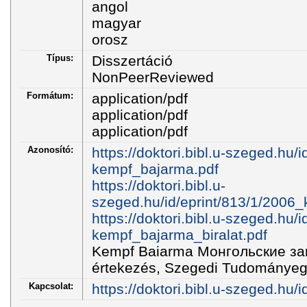
angol
magyar
orosz
Típus:
Disszertáció
NonPeerReviewed
Formátum:
application/pdf
application/pdf
application/pdf
Azonosító:
https://doktori.bibl.u-szeged.hu
kempf_bajarma.pdf
https://doktori.bibl.u-
szeged.hu/id/eprint/813/1/2006
https://doktori.bibl.u-szeged.hu
kempf_bajarma_biralat.pdf
Kempf Baiarma Монгольские заи
értekezés, Szegedi Tudományegy
Kapcsolat:
https://doktori.bibl.u-szeged.hu/i