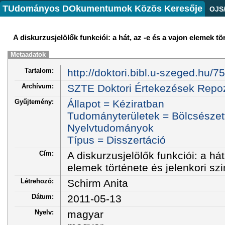
TUdományos DOkumentumok Közös Keresője
OJS
A diskurzusjelölők funkciói: a hát, az -e és a vajon elemek tö
Metaadatok
Tartalom:
http://doktori.bibl.u-szeged.hu/75
Archívum:
SZTE Doktori Értekezések Repoz
Gyűjtemény:
Állapot = Kéziratban
Tudományterületek = Bölcsésze
Nyelvtudományok
Típus = Disszertáció
Cím:
A diskurzusjelölők funkciói: a hát
elemek története és jelenkori sz
Létrehozó:
Schirm Anita
Dátum:
2011-05-13
Nyelv:
magyar