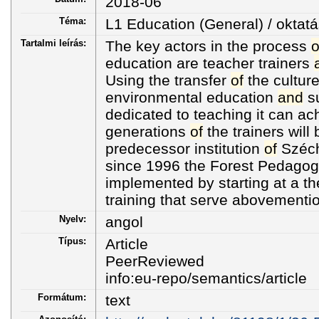
2018-06
Téma:
L1 Education (General) / oktatá
Tartalmi leírás:
The key actors in the process
o
education are teacher trainers
Using the transfer
of
the cultur
environmental education
and
su
dedicated to teaching it can ac
generations
of
the trainers will 
predecessor institution
of
Széche
since 1996 the Forest Pedagogy
implemented by starting at a th
training that serve abovementi
Nyelv:
angol
Típus:
Article
PeerReviewed
info:eu-repo/semantics/article
Formátum:
text