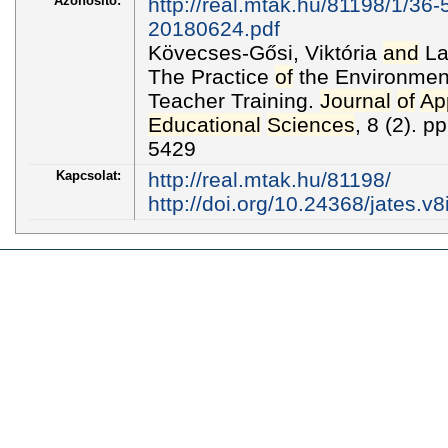
Azonosító:
http://real.mtak.hu/81198/1/36
20180624.pdf
Kövecses-Gősi, Viktória
and
La
The Practice
of
the Environment
Teacher Training.
Journal
of
Ap
Educational
Sciences
, 8 (2). 
5429
Kapcsolat:
http://real.mtak.hu/81198/
http://doi.org/10.24368/jates.v8