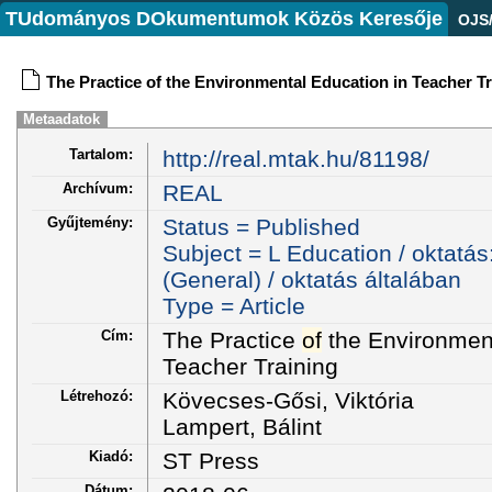
TUdományos DOkumentumok Közös Keresője
OJS
The Practice of the Environmental Education in Teacher T
Metaadatok
Tartalom:
http://real.mtak.hu/81198/
Archívum:
REAL
Gyűjtemény:
Status = Published
Subject = L Education / oktatás
(General) / oktatás általában
Type = Article
Cím:
The Practice
of
the Environment
Teacher Training
Létrehozó:
Kövecses-Gősi, Viktória
Lampert, Bálint
Kiadó:
ST Press
Dátum: