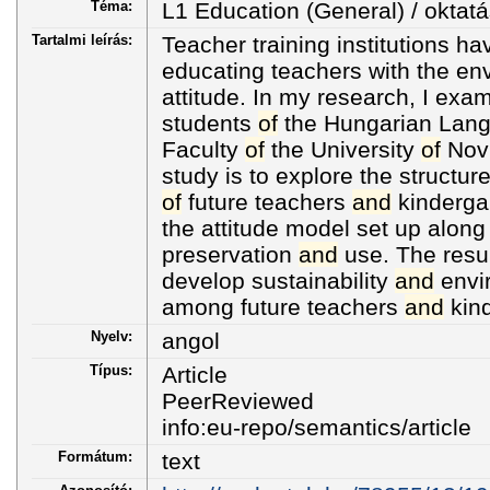
Téma:
L1 Education (General) / oktatá
Tartalmi leírás:
Teacher training institutions ha
educating teachers with the en
attitude. In my research, I exa
students
of
the Hungarian Lang
Faculty
of
the University
of
Novi
study is to explore the structur
of
future teachers
and
kinderga
the attitude model set up alon
preservation
and
use. The resul
develop sustainability
and
envi
among future teachers
and
kind
Nyelv:
angol
Típus:
Article
PeerReviewed
info:eu-repo/semantics/article
Formátum:
text