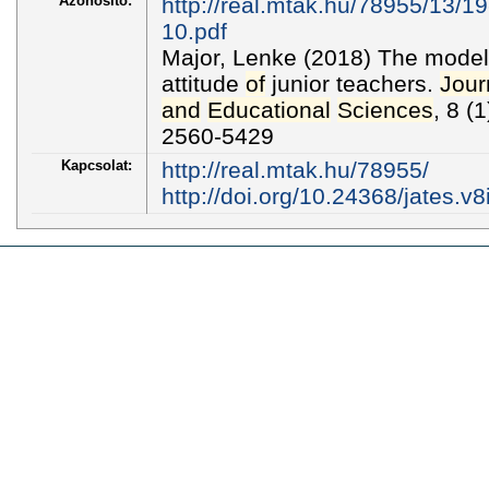
Azonosító:
http://real.mtak.hu/78955/13/1
10.pdf
Major, Lenke (2018) The mode
attitude
of
junior teachers.
Jour
and
Educational
Sciences
, 8 (
2560-5429
Kapcsolat:
http://real.mtak.hu/78955/
http://doi.org/10.24368/jates.v8