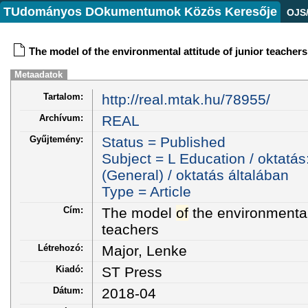
TUdományos DOkumentumok Közös Keresője
OJS
The model of the environmental attitude of junior teachers
Metaadatok
Tartalom:
http://real.mtak.hu/78955/
Archívum:
REAL
Gyűjtemény:
Status = Published
Subject = L Education / oktatás
(General) / oktatás általában
Type = Article
Cím:
The model
of
the environmental
teachers
Létrehozó:
Major, Lenke
Kiadó:
ST Press
Dátum:
2018-04