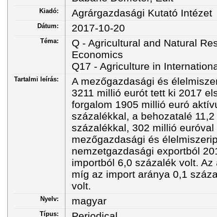
Kiadó:
Agrárgazdasági Kutató Intézet
Dátum:
2017-10-20
Téma:
Q - Agricultural and Natural R
Economics
Q17 - Agriculture in Internation
Tartalmi leírás:
A mezőgazdasági és élelmiszerip
3211 millió eurót tett ki 2017 
forgalom 1905 millió euró aktív
százalékkal, a behozatalé 11,2
százalékkal, 302 millió euróval
mezőgazdasági és élelmiszerip
nemzetgazdasági exportból 2017
importból 6,0 százalék volt. A
míg az import aránya 0,1 száza
volt.
Nyelv:
magyar
Típus:
Periodical