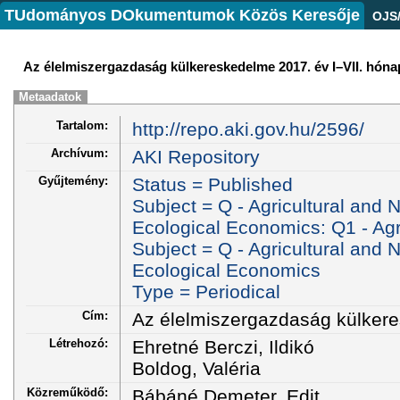
TUdományos DOkumentumok Közös Keresője
OJS
Az élelmiszergazdaság külkereskedelme 2017. év I–VII. hóna
Metaadatok
Tartalom:
http://repo.aki.gov.hu/2596/
Archívum:
AKI Repository
Gyűjtemény:
Status = Published
Subject = Q - Agricultural and
Ecological Economics: Q1 - Agri
Subject = Q - Agricultural and
Ecological Economics
Type = Periodical
Cím:
Az élelmiszergazdaság külkere
Létrehozó:
Ehretné Berczi, Ildikó
Boldog, Valéria
Közreműködő:
Bábáné Demeter, Edit