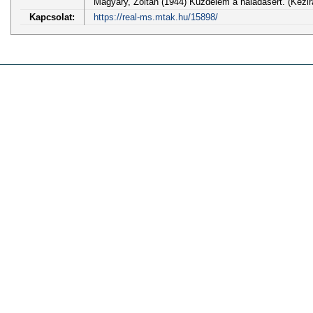
Magyary, Zoltán (1944) Küzdelem a haladásért. (Kézir
Kapcsolat:
https://real-ms.mtak.hu/15898/