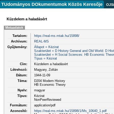
TUdományos DOkumentumok Közös Keresője
OJS
Küzdelem a haladásért
Metaadatok
Tartalom:
https://real-ms.mtak.hu/15898/
Archívum:
REAL-MS
Gyűjtemény:
Állapot = Kézirat
Szakterület = D History General and Old World: D His
Szakterület = H Social Sciences: HB Economic Theo
Típus = Kézirat
Cím:
Küzdelem a haladásért
Létrehozó:
Magyary, Zoltán
Dátum:
1944-11-09
Téma:
D204 Modern History
HB Economic Theory
Nyelv:
magyar
Típus:
Kézirat
NonPeerReviewed
Formátum:
application/pdf
Azonosító:
https://real-ms.mtak.hu/15898/1/Ms_10640_1.pdf