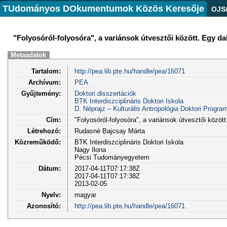
TUdományos DOkumentumok Közös Keresője
OJS
"Folyosóról-folyosóra", a variánsok útvesztői között. Egy da
Metaadatok
Tartalom:
http://pea.lib.pte.hu/handle/pea/16071
Archívum:
PEA
Gyűjtemény:
Doktori disszertációk
BTK Interdiszciplináris Doktori Iskola
D. Néprajz – Kulturális Antropológia Doktori Progra
Cím:
"Folyosóról-folyosóra", a variánsok útvesztői közöt
Létrehozó:
Rudasné Bajcsay Márta
Közreműködő:
BTK Interdiszciplináris Doktori Iskola
Nagy Ilona
Pécsi Tudományegyetem
Dátum:
2017-04-11T07:17:38Z
2017-04-11T07:17:38Z
2013-02-05
Nyelv:
magyar
Azonosító:
http://pea.lib.pte.hu/handle/pea/16071