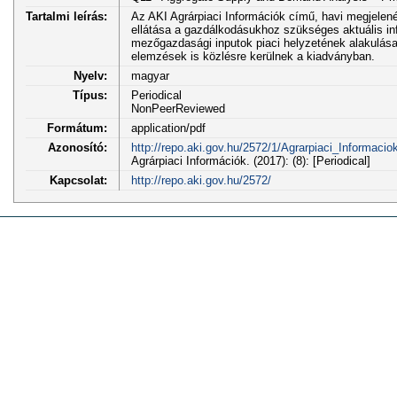
Tartalmi leírás:
Az AKI Agrárpiaci Információk című, havi megjele
ellátása a gazdálkodásukhoz szükséges aktuális in
mezőgazdasági inputok piaci helyzetének alakulása.
elemzések is közlésre kerülnek a kiadványban.
Nyelv:
magyar
Típus:
Periodical
NonPeerReviewed
Formátum:
application/pdf
Azonosító:
http://repo.aki.gov.hu/2572/1/Agrarpiaci_Informac
Agrárpiaci Információk. (2017): (8): [Periodical]
Kapcsolat:
http://repo.aki.gov.hu/2572/