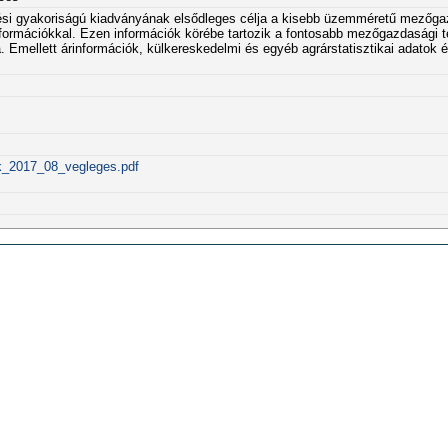
nési gyakoriságú kiadványának elsődleges célja a kisebb üzemméretű mezőga
formációkkal. Ezen információk körébe tartozik a fontosabb mezőgazdasági 
 Emellett árinformációk, külkereskedelmi és egyéb agrárstatisztikai adatok 
iok_2017_08_vegleges.pdf