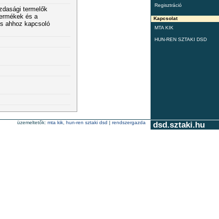
Regisztráció
zdasági termelők
termékek és a
Kapcsolat
és ahhoz kapcsoló
MTA KIK
HUN-REN SZTAKI DSD
üzemeltetők:
mta kik
,
hun-ren sztaki dsd
|
rendszergazda
dsd.sztaki.hu