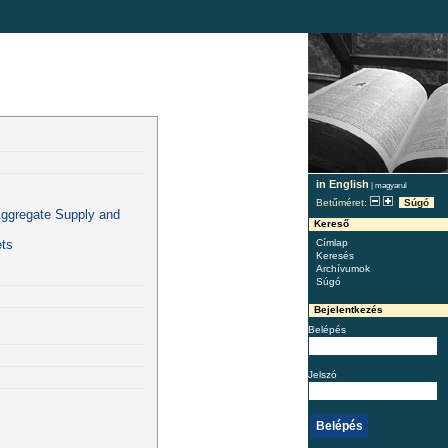
in English
|
magyarul
Betűméret:
Súgó
Aggregate Supply and
Kereső
ets
Címlap
Keresés
Archívumok
Súgó
Bejelentkezés
Belépés
Jelszó