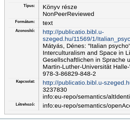
Típus:
Könyv része
NonPeerReviewed
Formátum:
text
Azonosító:
http://publicatio.bibl.u-
szeged.hu/11569/1/Italian_psy
Mátyás, Dénes: "Italian psycho" 
Interculturalism and Space in L
Gesellschaftlichen in Sprache un
Martin-Luther-Universität Halle
978-3-86829-848-2
Kapcsolat:
http://publicatio.bibl.u-szeged.
3237830
info:eu-repo/semantics/altIdentif
Létrehozó:
info:eu-repo/semantics/openA