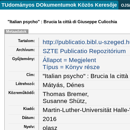
TUdományos DOkumentumok Közös Keresője
OJS
"Italian psycho" : Brucia la città di Giuseppe Culicchia
Metaadatok
Tartalom:
http://publicatio.bibl.u-szeged.
Archívum:
SZTE Publicatio Repozitórium
Gyűjtemény:
Állapot = Megjelent
Típus = Könyv része
Cím:
"Italian psycho" : Brucia la citt
Létrehozó:
Mátyás, Dénes
Közreműködő:
Thomas Bremer,
Susanne Shütz,
Kiadó:
Martin-Luther-Universität Halle
Dátum:
2016
Nyelv:
olasz