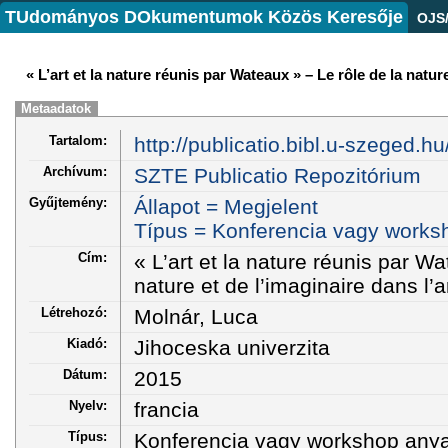
TUdományos DOkumentumok Közös Keresője
OJS
« L’art et la nature réunis par Wateaux » – Le rôle de la natur
Metaadatok
Tartalom:
http://publicatio.bibl.u-szeged.h
Archívum:
SZTE Publicatio Repozitórium
Gyűjtemény:
Állapot = Megjelent
Típus = Konferencia vagy works
Cím:
« L’art et la nature réunis par Wa
nature et de l’imaginaire dans l’
Létrehozó:
Molnár, Luca
Kiadó:
Jihoceska univerzita
Dátum:
2015
Nyelv:
francia
Típus:
Konferencia vagy workshop any