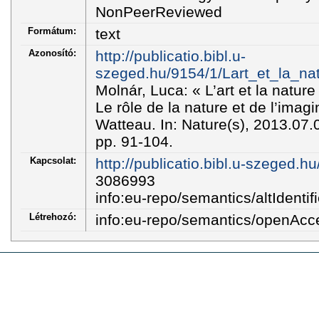
NonPeerReviewed
Formátum:
text
Azonosító:
http://publicatio.bibl.u-
szeged.hu/9154/1/Lart_et_la_na
Molnár, Luca: « L’art et la natur
Le rôle de la nature et de l’imagi
Watteau. In: Nature(s), 2013.07
pp. 91-104.
Kapcsolat:
http://publicatio.bibl.u-szeged.h
3086993
info:eu-repo/semantics/altIdentifi
Létrehozó:
info:eu-repo/semantics/openAcc