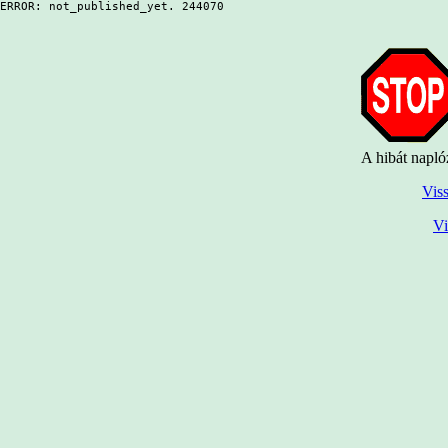
ERROR: not_published_yet. 244070
A hibát napló
Viss
Vi