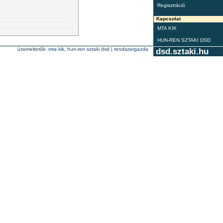
Regisztráció
Kapcsolat
MTA KIK
HUN-REN SZTAKI DSD
üzemeltetők:
mta kik
,
hun-ren sztaki dsd
|
rendszergazda
dsd.sztaki.hu