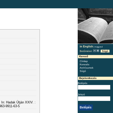
in English
|
magyarul
Betűméret:
Súgó
Kereső
Címlap
Keresés
Archívumok
Súgó
Bejelentkezés
Belépés
Jelszó
. In: Hadak Útján XXIV. :
-963-9911-63-5