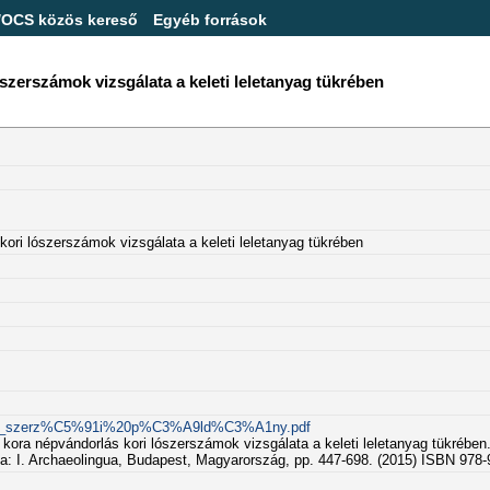
/OCS közös kereső
Egyéb források
lószerszámok vizsgálata a keleti leletanyag tükrében
s kori lószerszámok vizsgálata a keleti leletanyag tükrében
0Piros_szerz%C5%91i%20p%C3%A9ld%C3%A1ny.pdf
 a kora népvándorlás kori lószerszámok vizsgálata a keleti leletanyag tükrében
ája: I. Archaeolingua, Budapest, Magyarország, pp. 447-698. (2015) ISBN 978