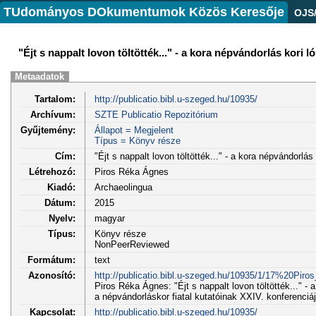
TUdományos DOkumentumok Közös Keresője
OJS
"Éjt s nappalt lovon töltötték..." - a kora népvándorlás kori 
Metaadatok
Tartalom:
http://publicatio.bibl.u-szeged.hu/10935/
Archívum:
SZTE Publicatio Repozitórium
Gyűjtemény:
Állapot = Megjelent
Típus = Könyv része
Cím:
"Éjt s nappalt lovon töltötték..." - a kora népvándorlá
Létrehozó:
Piros Réka Ágnes
Kiadó:
Archaeolingua
Dátum:
2015
Nyelv:
magyar
Típus:
Könyv része
NonPeerReviewed
Formátum:
text
Azonosító:
http://publicatio.bibl.u-szeged.hu/10935/1/17%2
Piros Réka Ágnes: "Éjt s nappalt lovon töltötték..." -
a népvándorláskor fiatal kutatóinak XXIV. konferenci
Kapcsolat:
http://publicatio.bibl.u-szeged.hu/10935/