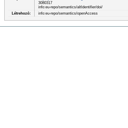
3080317
info:eu-repo/semantics/altIdentifier/doi/
Létrehozó:
info:eu-repo/semantics/openAccess