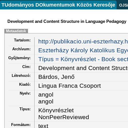
TUdományos DOkumentumok Közös Keresője
OJS
Development and Content Structure in Language Pedagogy
Metaadatok
Tartalom:
http://publikacio.uni-eszterhazy.h
Archívum:
Eszterházy Károly Katolikus Egy
Gyűjtemény:
Típus = Könyvrészlet - Book sec
Cím:
Development and Content Struc
Létrehozó:
Bárdos, Jenő
Kiadó:
Lingua Franca Csoport
Nyelv:
angol
angol
Típus:
Könyvrészlet
NonPeerReviewed
Formátum:
text