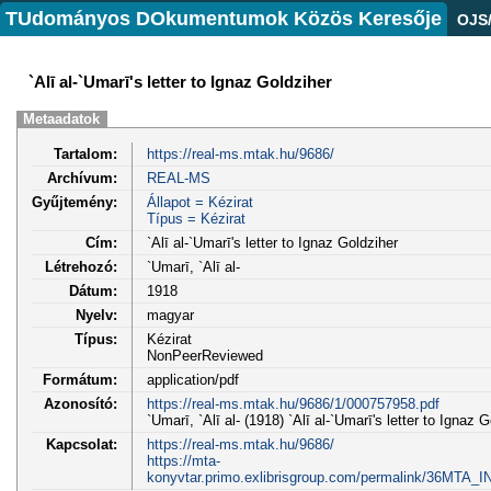
TUdományos DOkumentumok Közös Keresője
OJS
`Alī al-`Umarī's letter to Ignaz Goldziher
Metaadatok
Tartalom:
https://real-ms.mtak.hu/9686/
Archívum:
REAL-MS
Gyűjtemény:
Állapot = Kézirat
Típus = Kézirat
Cím:
`Alī al-`Umarī's letter to Ignaz Goldziher
Létrehozó:
`Umarī, `Alī al-
Dátum:
1918
Nyelv:
magyar
Típus:
Kézirat
NonPeerReviewed
Formátum:
application/pdf
Azonosító:
https://real-ms.mtak.hu/9686/1/000757958.pdf
`Umarī, `Alī al- (1918) `Alī al-`Umarī's letter to Ignaz G
Kapcsolat:
https://real-ms.mtak.hu/9686/
https://mta-
konyvtar.primo.exlibrisgroup.com/permalink/36MTA