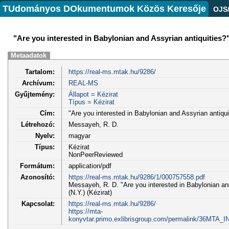
TUdományos DOkumentumok Közös Keresője
OJS
"Are you interested in Babylonian and Assyrian antiquities?
Metaadatok
Tartalom:
https://real-ms.mtak.hu/9286/
Archívum:
REAL-MS
Gyűjtemény:
Állapot = Kézirat
Típus = Kézirat
Cím:
"Are you interested in Babylonian and Assyrian antiqui
Létrehozó:
Messayeh, R. D.
Nyelv:
magyar
Típus:
Kézirat
NonPeerReviewed
Formátum:
application/pdf
Azonosító:
https://real-ms.mtak.hu/9286/1/000757558.pdf
Messayeh, R. D. "Are you interested in Babylonian and
(N.Y.) (Kézirat)
Kapcsolat:
https://real-ms.mtak.hu/9286/
https://mta-
konyvtar.primo.exlibrisgroup.com/permalink/36MTA