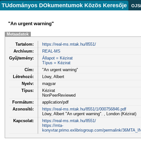
TUdományos DOkumentumok Közös Keresője
OJS
"An urgent warning"
Metaadatok
Tartalom:
https://real-ms.mtak.hu/8551/
Archívum:
REAL-MS
Gyűjtemény:
Állapot = Kézirat
Típus = Kézirat
Cím:
"An urgent warning"
Létrehozó:
Löwy, Albert
Nyelv:
magyar
Típus:
Kézirat
NonPeerReviewed
Formátum:
application/pdf
Azonosító:
https://real-ms.mtak.hu/8551/1/000756846.pdf
Löwy, Albert "An urgent warning". , London (Kézirat)
Kapcsolat:
https://real-ms.mtak.hu/8551/
https://mta-
konyvtar.primo.exlibrisgroup.com/permalink/36MTA