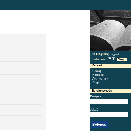
in English
|
magyarul
Betűméret:
Súgó
Kereső
Címlap
Keresés
Archívumok
Súgó
Bejelentkezés
Belépés
Jelszó