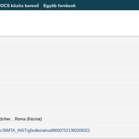
/OCS közös kereső
Egyéb források
dziher. , Roma (Kézirat)
alink/36MTA_INST/g0vdbo/alma990007521300209321