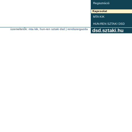
Regisztráció
Kapcsolat
MTA KIK
HUN-REN SZTAKI DSD
üzemeltetők:
mta kik
,
hun-ren sztaki dsd
|
rendszergazda
dsd.sztaki.hu