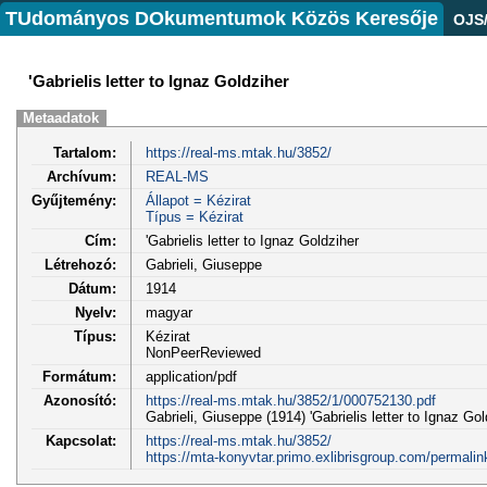
TUdományos DOkumentumok Közös Keresője
OJS
'Gabrielis letter to Ignaz Goldziher
Metaadatok
Tartalom:
https://real-ms.mtak.hu/3852/
Archívum:
REAL-MS
Gyűjtemény:
Állapot = Kézirat
Típus = Kézirat
Cím:
'Gabrielis letter to Ignaz Goldziher
Létrehozó:
Gabrieli, Giuseppe
Dátum:
1914
Nyelv:
magyar
Típus:
Kézirat
NonPeerReviewed
Formátum:
application/pdf
Azonosító:
https://real-ms.mtak.hu/3852/1/000752130.pdf
Gabrieli, Giuseppe (1914) 'Gabrielis letter to Ignaz Gol
Kapcsolat:
https://real-ms.mtak.hu/3852/
https://mta-konyvtar.primo.exlibrisgroup.com/perm