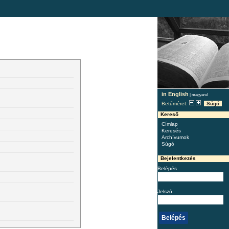
in English
|
magyarul
Betűméret:
Súgó
Kereső
Címlap
Keresés
Archívumok
Súgó
Bejelentkezés
Belépés
Jelszó