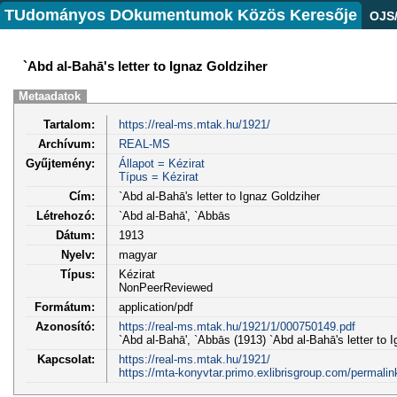
TUdományos DOkumentumok Közös Keresője
OJS
`Abd al-Bahā's letter to Ignaz Goldziher
Metaadatok
Tartalom:
https://real-ms.mtak.hu/1921/
Archívum:
REAL-MS
Gyűjtemény:
Állapot = Kézirat
Típus = Kézirat
Cím:
`Abd al-Bahā's letter to Ignaz Goldziher
Létrehozó:
`Abd al-Bahā', `Abbās
Dátum:
1913
Nyelv:
magyar
Típus:
Kézirat
NonPeerReviewed
Formátum:
application/pdf
Azonosító:
https://real-ms.mtak.hu/1921/1/000750149.pdf
`Abd al-Bahā', `Abbās (1913) `Abd al-Bahā's letter to I
Kapcsolat:
https://real-ms.mtak.hu/1921/
https://mta-konyvtar.primo.exlibrisgroup.com/perm