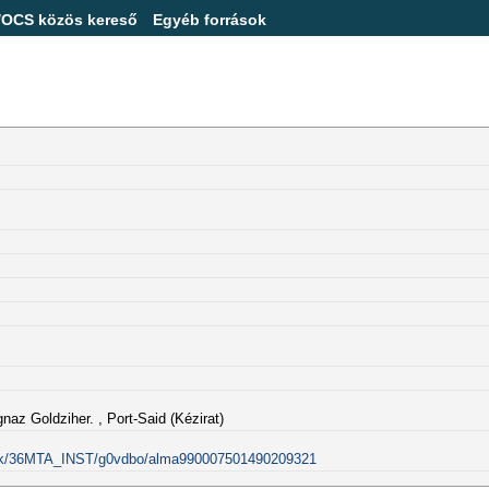
/OCS közös kereső
Egyéb források
gnaz Goldziher. , Port-Said (Kézirat)
alink/36MTA_INST/g0vdbo/alma990007501490209321