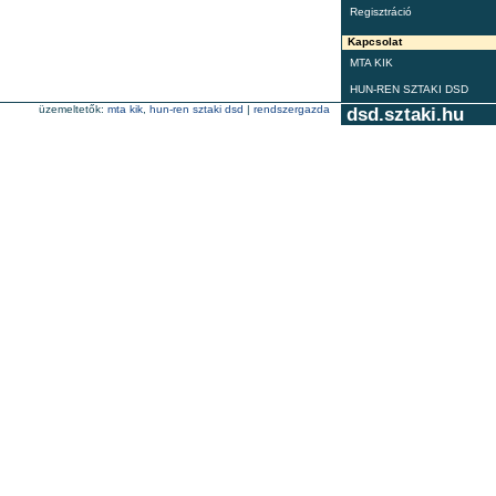
Regisztráció
Kapcsolat
MTA KIK
HUN-REN SZTAKI DSD
üzemeltetők:
mta kik
,
hun-ren sztaki dsd
|
rendszergazda
dsd.sztaki.hu