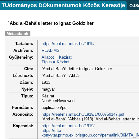
TUdományos DOkumentumok Közös Keresője
OJS
`Abd al-Bahā's letter to Ignaz Goldziher
Metaadatok
Tartalom:
https://real-ms.mtak.hu/1919/
Archívum:
REAL-MS
Gyűjtemény:
Állapot = Kézirat
Típus = Kézirat
Cím:
`Abd al-Bahā's letter to Ignaz Goldziher
Létrehozó:
`Abd al-Bahā', `Abbās
Dátum:
1913
Nyelv:
magyar
Típus:
Kézirat
NonPeerReviewed
Formátum:
application/pdf
Azonosító:
https://real-ms.mtak.hu/1919/1/000750147.pdf
`Abd al-Bahā', `Abbās (1913) `Abd al-Bahā's letter to I
Kapcsolat:
https://real-ms.mtak.hu/1919/
https://mta-
konyvtar.primo.exlibrisgroup.com/permalink/36MTA