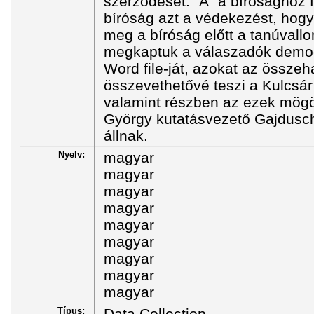
szerződését. "A" a bírósághoz 
bíróság azt a védekezést, hogy 
meg a bíróság előtt a tanúvall
megkaptuk a válaszadók demográ
Word file-ját, azokat az össze
összevethetővé teszi a Kulcsár 
valamint részben az ezek mögö
György kutatásvezető Gajdusch
állnak.
Nyelv:
magyar
magyar
magyar
magyar
magyar
magyar
magyar
magyar
magyar
Típus:
Data Collection