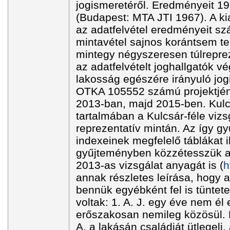
jogismeretéről. Eredményeit 1
(Budapest: MTA JTI 1967). A ki
az adatfelvétel eredményeit sz
mintavétel sajnos korántsem te
mintegy négyszeresen túlreprez
az adatfelvételt joghallgatók v
lakosság egészére irányuló jog
OTKA 105552 számú projektjéne
2013-ban, majd 2015-ben. Kulc
tartalmában a Kulcsár-féle viz
reprezentatív mintán. Az így gy
indexeinek megfelelő táblákat i
gyűjteményben közzétesszük a 
2013-as vizsgálat anyagát is (
h
annak részletes leírása, hogy
bennük egyébként fel is tüntet
voltak: 1. A. J. egy éve nem él
erőszakosan nemileg közösül. B
A. a lakásán családját ütlegeli,