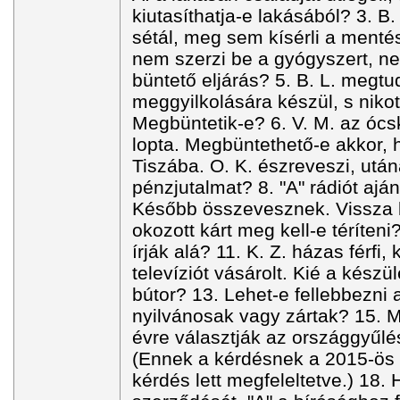
kiutasíthatja-e lakásából? 3. B
sétál, meg sem kísérli a mentés
nem szerzi be a gyógyszert, nem
büntető eljárás? 5. B. L. megtu
meggyilkolására készül, s nikot
Megbüntetik-e? 6. V. M. az óc
lopta. Megbüntethető-e akkor, h
Tiszába. O. K. észreveszi, után
pénzjutalmat? 8. "A" rádiót ajá
Később összevesznek. Vissza le
okozott kárt meg kell-e téríten
írják alá? 11. K. Z. házas férfi
televíziót vásárolt. Kié a kész
bútor? 13. Lehet-e fellebbezni
nyilvánosak vagy zártak? 15. Mi
évre választják az országgyűlés
(Ennek a kérdésnek a 2015-ös 
kérdés lett megfeleltetve.) 18. H