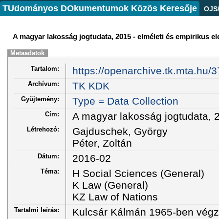
TUdományos DOkumentumok Közös Keresője
OJS
A magyar lakosság jogtudata, 2015 - elméleti és empirikus e
Metaadatok
Tartalom:
https://openarchive.tk.mta.hu/3
Archívum:
TK KDK
Gyűjtemény:
Type = Data Collection
Cím:
A magyar lakosság jogtudata, 2
Létrehozó:
Gajduschek, György
Péter, Zoltán
Dátum:
2016-02
Téma:
H Social Sciences (General)
K Law (General)
KZ Law of Nations
Tartalmi leírás:
Kulcsár Kálmán 1965-ben végze